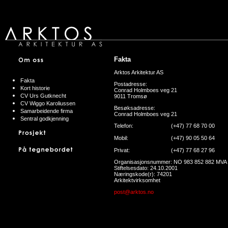
Fakta
Arktos Arkitektur AS
Fakta
Postadresse:
Kort historie
Conrad Holmboes veg 21
CV Urs Gutknecht
9011 Tromsø
CV Wiggo Karoliussen
Besøksadresse:
Samarbeidende firma
Conrad Holmboes veg 21
Sentral godkjenning
Telefon:
(+47) 77 68 70 00
Mobil:
(+47) 90 05 50 64
Privat:
(+47) 77 68 27 96
Organisasjonsnummer: NO 983 852 882 MVA
Stiftelsesdato: 24.10.2001
Næringskode(r): 74201
Arkitektvirksomhet
post@arktos.no